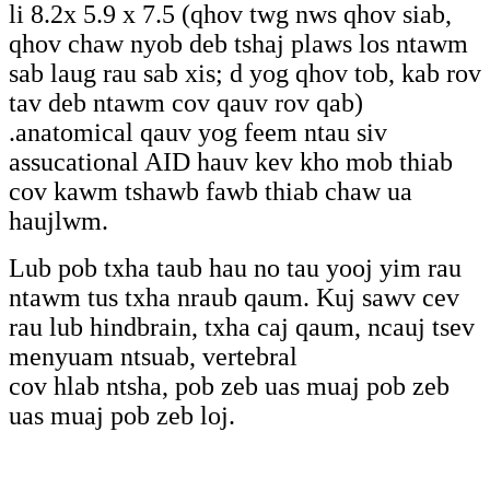
li 8.2x 5.9 x 7.5 (qhov twg nws qhov siab,
qhov chaw nyob deb tshaj plaws los ntawm
sab laug rau sab xis; d yog qhov tob, kab rov
tav deb ntawm cov qauv rov qab)
.anatomical qauv yog feem ntau siv
assucational AID hauv kev kho mob thiab
cov kawm tshawb fawb thiab chaw ua
haujlwm.
Lub pob txha taub hau no tau yooj yim rau
ntawm tus txha nraub qaum. Kuj sawv cev
rau lub hindbrain, txha caj qaum, ncauj tsev
menyuam ntsuab, vertebral
cov hlab ntsha, pob zeb uas muaj pob zeb
uas muaj pob zeb loj.