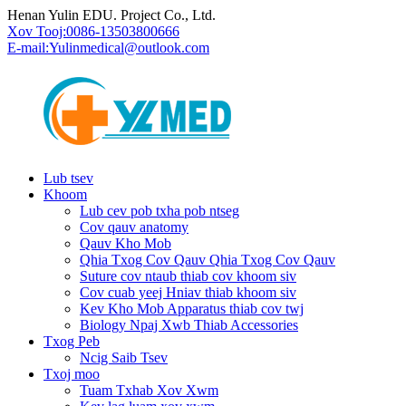
Henan Yulin EDU. Project Co., Ltd.
Xov Tooj:
0086-13503800666
E-mail:
Yulinmedical@outlook.com
Lub tsev
Khoom
Lub cev pob txha pob ntseg
Cov qauv anatomy
Qauv Kho Mob
Qhia Txog Cov Qauv Qhia Txog Cov Qauv
Suture cov ntaub thiab cov khoom siv
Cov cuab yeej Hniav thiab khoom siv
Kev Kho Mob Apparatus thiab cov twj
Biology Npaj Xwb Thiab Accessories
Txog Peb
Ncig Saib Tsev
Txoj moo
Tuam Txhab Xov Xwm