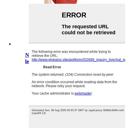
Ntuj loj loj lub xub pwg pluaj cov
leeg qauv