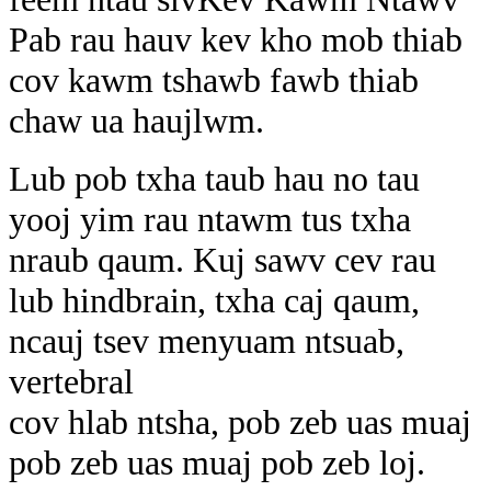
Pab rau hauv kev kho mob thiab
cov kawm tshawb fawb thiab
chaw ua haujlwm.
Lub pob txha taub hau no tau
yooj yim rau ntawm tus txha
nraub qaum. Kuj sawv cev rau
lub hindbrain, txha caj qaum,
ncauj tsev menyuam ntsuab,
vertebral
cov hlab ntsha, pob zeb uas muaj
pob zeb uas muaj pob zeb loj.