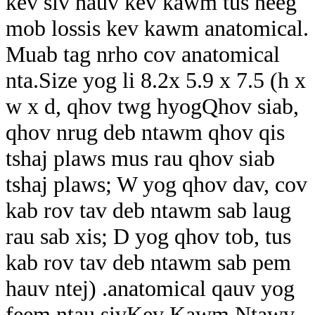
kev siv hauv kev kawm tus neeg
mob lossis kev kawm anatomical.
Muab tag nrho cov anatomical
nta.Size yog li 8.2x 5.9 x 7.5 (h x
w x d, qhov twg h
yog
Qhov siab,
qhov nrug deb ntawm qhov qis
tshaj plaws mus rau qhov siab
tshaj plaws; W yog qhov dav, cov
kab rov tav deb ntawm sab laug
rau sab xis; D yog qhov tob, tus
kab rov tav deb ntawm sab pem
hauv ntej) .anatomical qauv yog
feem ntau siv
Kev Kawm Ntawv