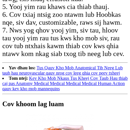
5. Yooj yim rau khaws cia thiab thauj.
6. Cov txiaj ntsig zoo ntawm lub Hoobkas
nqe, siv dav, customizable, raws sij hawm.
7. Nws yog qhov yooj yim, siv tau, hloov
tau yooj yim rau tus kws kho mob siv, rau
cov tub ntxhais kawm thiab cov kws qhia
ntawv kom nkag siab txog tib neeg lub cev.
Yav dhau los:
Tus Qauv Kho Mob Anatomical Tib Neeg Lub
taub hau neurovascular qauv nrog cov leeg qhia cov peev txheej
Tom ntej:
Kev Kho Mob Nkaus Tus Kheej Cov Taub Hau thiab
caj pas Anatomy Medical Medical Medical Medical Human Action
qauv kev kho mob mannequins
Cov khoom lag luam