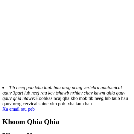
Tib neeg pob txha taub hau nrog ncauj vertebra anatomical
qauv 3part lub neej rau kev tshawb nrhiav chav kawm qhia qauv
qauv qhia ntawv:
Hoobkas ncaj qha kho mob tib neeg lub taub hau
qauv nrog cervical spine xim pob txha taub hau
Xa email rau peb
Khoom Qhia Qhia