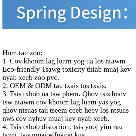
Hom tau zoo:
1. Cov khoom lag luam yog ua los ntawm
Eco-friendly Tsawg toxicity thiab muaj kev
nyab xeeb zoo pvc.
2. OEM & ODM tau txais tos txais.
3. Tsis txhob ua tsw phem. Qhov tsis hnov ​​
tsw ntawm cov khoom lag luam yas yog
qhov ntsuas tau tseem ceeb heev los ntsuas
nws cov nyhuv muaj kev nyab xeeb.
4. Tsis txhob distortion, tsis yooj yim rau
tawg, tsis muaj effusion kua.