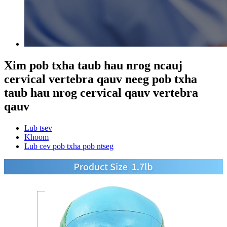
Xim pob txha taub hau nrog ncauj
cervical vertebra qauv neeg pob txha
taub hau nrog cervical qauv vertebra
qauv
Lub tsev
Khoom
Lub cev pob txha pob ntseg