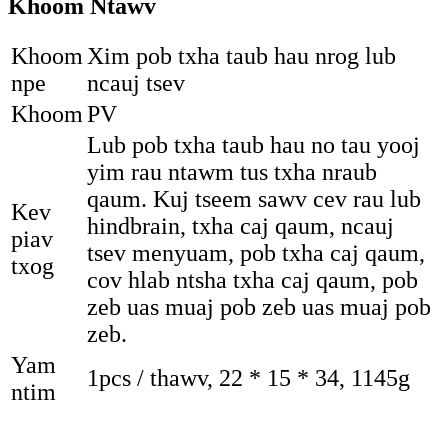
Khoom Ntawv
Khoom
Xim pob txha taub hau nrog lub
npe
ncauj tsev
Khoom
PV
Lub pob txha taub hau no tau yooj
yim rau ntawm tus txha nraub
qaum. Kuj tseem sawv cev rau lub
Kev
hindbrain, txha caj qaum, ncauj
piav
tsev menyuam, pob txha caj qaum,
txog
cov hlab ntsha txha caj qaum, pob
zeb uas muaj pob zeb uas muaj pob
zeb.
Yam
1pcs / thawv, 22 * ​​15 * 34, 1145g
ntim