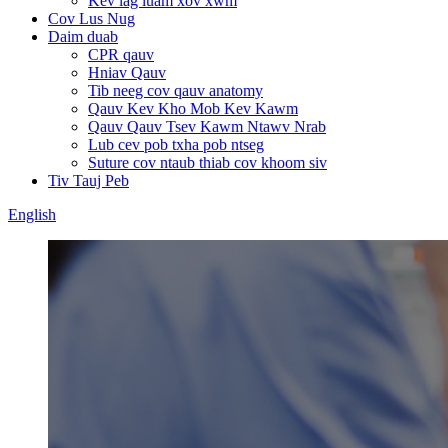
Kev lag luam xov xwm
Cov Lus Nug
Daim duab
CPR qauv
Hniav Qauv
Tib neeg cov qauv anatomy
Qauv Kev Kho Mob Kev Kawm
Qauv Qauv Tsev Kawm Ntawv Nrab
Lub cev pob txha pob ntseg
Suture cov ntaub thiab cov khoom siv
Tiv Tauj Peb
English